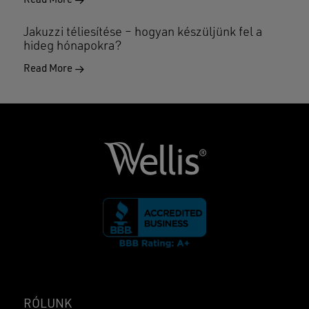
Read More
Jakuzzi téliesítése – hogyan készüljünk fel a
hideg hónapokra?
Read More
RÓLUNK