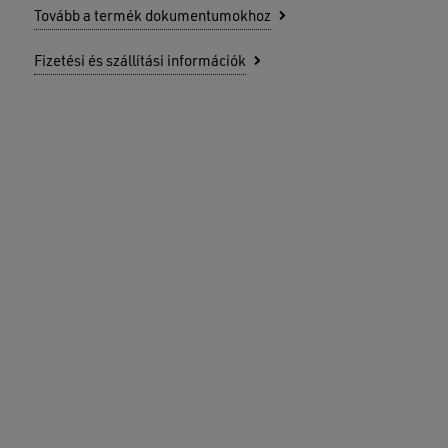
Tovább a termék dokumentumokhoz
Nincsenek termékek a kosárban.
Fizetési és szállítási információk
GO TO SHOP