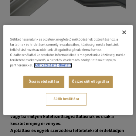
W010 – W-Drain
zuhanyfolyóka Wavy
Sütiket használunk az oldalunk megfelelő működésének biztosításához, a
tartalmak és hirdetések személyre szabásához, közösségi média funkciók
mintázatú ráccsal 70cm
felkínálásához és az oldalunk látogatottságának elemzéséhez.
Oldalhasználattal kapcsolatos információkat is megosztunk a közösségi média
Original
Current
területén tevékenykedő, a hirdetési és elemzési szolgáltatásokat nyújtó
50 900
Ft
22 905
Ft
partnereinkkel.
Adatkezelési tájékoztató
price
price
was:
is:
Csomagolás sérült termék, amely az M3
Összes elutasítása
Összes süti elfogadása
50
22
bemutatóteremben vásárolható meg személyesen.
900 Ft.
905 Ft.
A megjelenített képek nem a konkrét termékről
Sütik beállítása
készültek, kizárólag illusztrációs célt szolgálnak.
A jelen hirdetés nem minősül szerződéses ajánlatnak,
vagy bármilyen kötelezettségvállalásnak és csak a
készlet erejéig érvényes.
A jótállási és egyéb szerződési feltételekről érdeklődjön