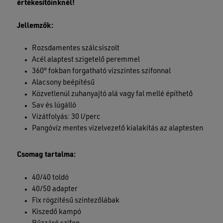
értékesítőinknél!
Jellemzők:
Rozsdamentes szálcsiszolt
Acél alaptest szigetelő peremmel
360° fokban forgatható vízszintes szifonnal
Alacsony beépítésű
Közvetlenül zuhanyajtó alá vagy fal mellé építhető
Sav és lúgálló
Vízátfolyás: 30 l/perc
Pangóvíz mentes vízelvezető kialakítás az alaptesten
Csomag tartalma:
40/40 toldó
40/50 adapter
Fix rögzítésű szintezőlábak
Kiszedő kampó