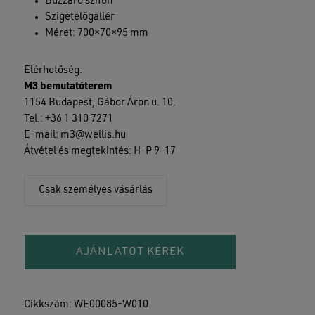
Bűzzáró szifon
Szigetelőgallér
Méret: 700×70×95 mm
Elérhetőség:
M3 bemutatóterem
1154 Budapest, Gábor Áron u. 10.
Tel.: +36 1 310 7271
E-mail:
m3@wellis.hu
Átvétel és megtekintés: H-P 9-17
Csak személyes vásárlás
AJÁNLATOT KÉREK
Cikkszám:
WE00085-W010