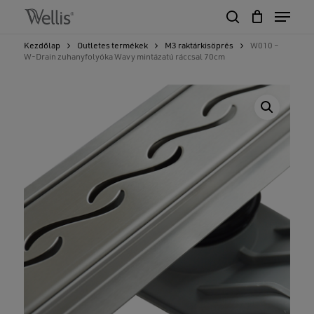
Skip
Menu
to
search
Close
Cart
main
Cart
Close
Kezdőlap
Outletes termékek
M3 raktárkisöprés
W010 –
content
W-Drain zuhanyfolyóka Wavy mintázatú ráccsal 70cm
Menu