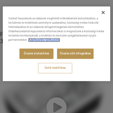
Sütiket használunk az oldalunk megfelelő működésének biztosításához, a
tartalmak és hirdetések személyre szabásához, közösségi média funkciók
felkínálásához és az oldalunk látogatottságának elemzéséhez.
Oldalhasználattal kapcsolatos információkat is megosztunk a közösségi média
Fedezze fel termékünket lenyűgöző
területén tevékenykedő, a hirdetési és elemzési szolgáltatásokat nyújtó
partnereinkkel.
Adatkezelési tájékoztató
3D/AR élményben!
Összes elutasítása
Összes süti elfogadása
Sütik beállítása