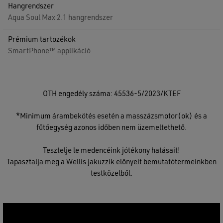
Hangrendszer
Aqua Soul Max 2.1 hangrendszer
Prémium tartozékok
SmartPhone™ applikáció
OTH engedély száma: 45536-5/2023/KTEF
*Minimum árambekötés esetén a masszázsmotor(ok) és a
fűtőegység azonos időben nem üzemeltethető.
Tesztelje le medencéink jótékony hatásait!
Tapasztalja meg a Wellis jakuzzik előnyeit bemutatótermeinkben
testközelből.