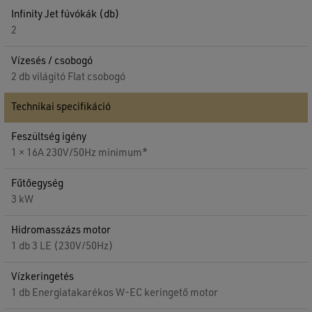
Infinity Jet fúvókák (db)
2
Vízesés / csobogó
2 db világító Flat csobogó
Technikai specifikáció
Feszültség igény
1 × 16A 230V/50Hz minimum*
Fűtőegység
3 kW
Hidromasszázs motor
1 db 3 LE (230V/50Hz)
Vízkeringetés
1 db Energiatakarékos W-EC keringető motor