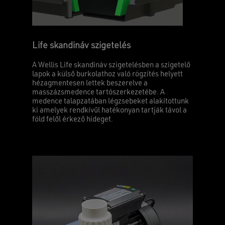
Life skandináv szigetelés
A Wellis Life skandináv szigetelésben a szigetelő
lapok a külső burkolathoz való rögzítés helyett
hézagmentesen lettek beszerelve a
masszázsmedence tartószerkezetébe. A
medence talapzatában légzsebeket alakítottunk
ki amelyek rendkívűl hatékonyan tartják távol a
föld felől érkező hideget.