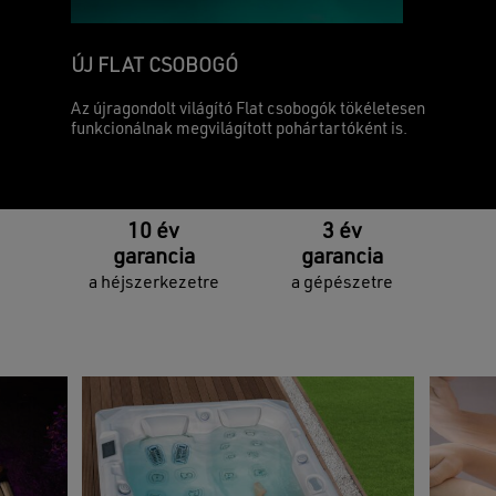
ÚJ FLAT CSOBOGÓ
Az újragondolt világító Flat csobogók tökéletesen
funkcionálnak megvilágított pohártartóként is.
10 év
3 év
garancia
garancia
a héjszerkezetre
a gépészetre