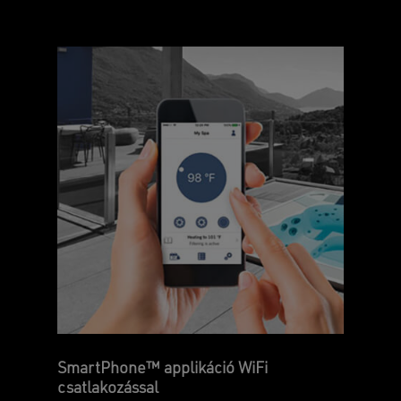
Nincsenek termékek a kosárban.
GO TO SHOP
SmartPhone™ applikáció WiFi
csatlakozással