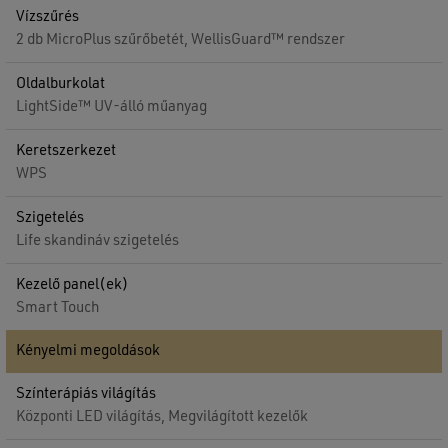
Vízszűrés
2 db MicroPlus szűrőbetét, WellisGuard™ rendszer
Oldalburkolat
LightSide™ UV-álló műanyag
Keretszerkezet
WPS
Szigetelés
Life skandináv szigetelés
Kezelő panel(ek)
Smart Touch
Kényelmi megoldások
Színterápiás világítás
Központi LED világítás, Megvilágított kezelők