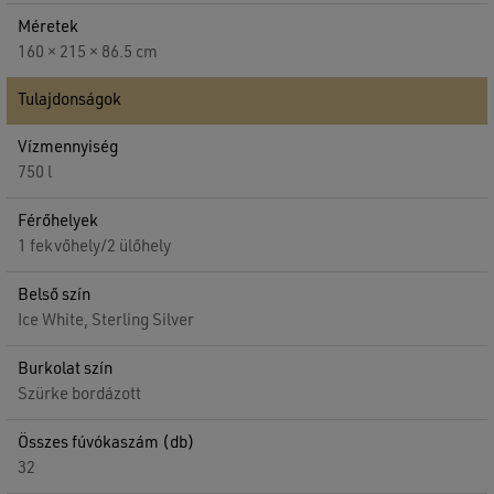
Méretek
160 × 215 × 86.5 cm
Tulajdonságok
Vízmennyiség
750 l
Férőhelyek
1 fekvőhely/2 ülőhely
Belső szín
Ice White, Sterling Silver
Burkolat szín
Szürke bordázott
Összes fúvókaszám (db)
32