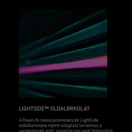
LIGHTSIDE™ OLDALBRKOLAT
A PeakLife masszázsmedencék LightSide
oldalburkolata rejtett világítást tartalmaz a
sarokelemek alatt, valamint egy saját fejlesztésű