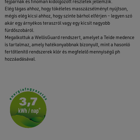
fejpárnák és finoman kidolgozott részletek jellemzik.
Elég tágas ahhoz, hogy tökéletes masszázsélményt nyújtson,
mégis elég kicsi ahhoz, hogy szinte bárhol elférjen – legyen szó
akár egy árnyékos teraszról vagy egy kicsit nagyobb
fürdőszobáról.
Megalkottuk a WellisGuard rendszert, amelyet a Teide medence
is tartalmaz, amely hatékonyabbnak bizonyult, mint a hasonló
fertőtlenítő rendszerek klór és megfelelő mennyiségű ph
hozzáadásával.