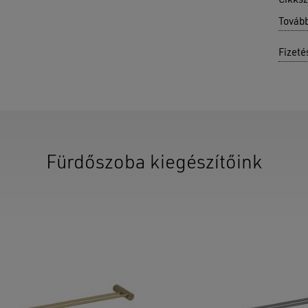
Cikks
Továb
Fizeté
Fürdőszoba kiegészítőink