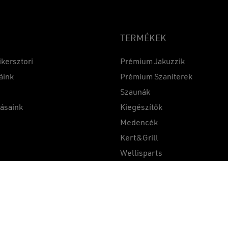
TERMÉKEK
ikersztori
Prémium Jakuzzik
áink
Prémium Szaniterek
Szaunák
Részösszeg:
tásaink
Kiegészítők
k
Medencék
Kert&Grill
t
Wellisparts
Összehasonlítás
1