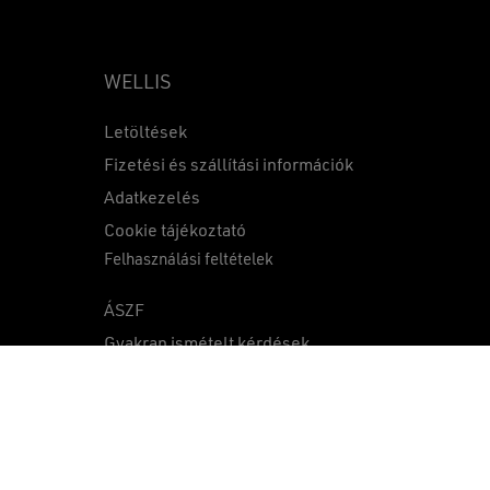
WELLIS
Letöltések
Fizetési és szállítási információk
Adatkezelés
0
Ft
Cookie tájékoztató
Felhasználási feltételek
KOSÁR
PÉNZTÁR
ÁSZF
Gyakran ismételt kérdések
Közzétételek