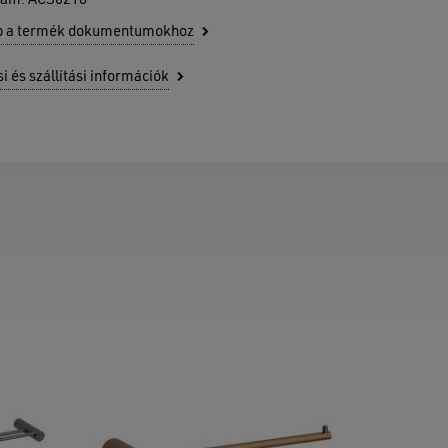
zám:
ACS0218
b a termék dokumentumokhoz
si és szállítási információk