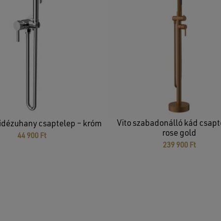
Vito szabadonálló kád csapt
bidézuhany csaptelep – króm
rose gold
44 900
Ft
239 900
Ft