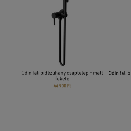
Odin fali bidézuhany csaptelep – matt
Odin fali 
fekete
44 900
Ft