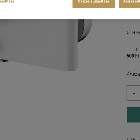
Ke
eállítása
Összes elutasítása
Összes sü
G
M
OTH e
Cs
500
Ft
Ár az 