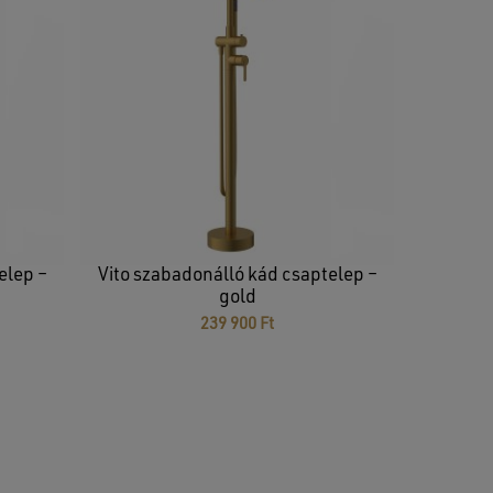
elep –
Vito szabadonálló kád csaptelep –
gold
239 900
Ft