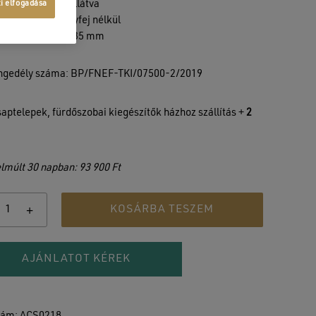
rámiabetéttel ellátva
ti elfogadása
égecső és zuhanyfej nélkül
éret: 238x223x135 mm
ngedély száma: BP/FNEF-TKI/07500-2/2019
aptelepek, fürdőszobai kiegészítők házhoz szállítás +
2
elmúlt 30 napban: 93 900 Ft
KOSÁRBA TESZEM
AJÁNLATOT KÉREK