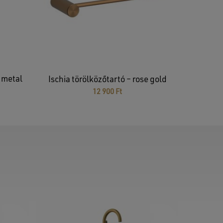
senek termékek a kosárban.
GO TO SHOP
– metal
Ischia törölközőtartó – rose gold
12 900
Ft