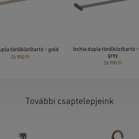
Ninc
Ischia dupla törölközőtartó 
upla törölközőtartó – gold
grey
26 900
Ft
26 900
Ft
További csaptelepjeink