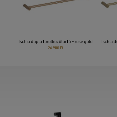
Ischia dupla törölközőtartó – rose gold
Ischia d
26 900
Ft