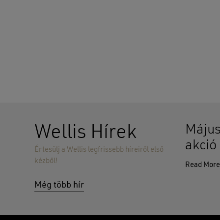
Wellis Hírek
Május
akció
Értesülj a Wellis legfrissebb híreiről első
kézből!
Read Mor
Még több hír