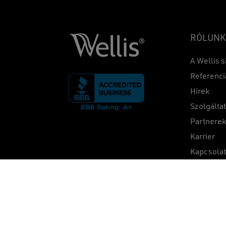
RÓLUNK
A Wellis s
Referenci
Hírek
Szolgálta
Partnere
Karrier
Kapcsola