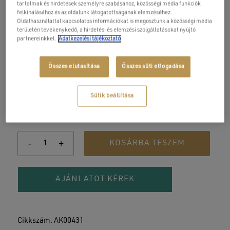
tartalmak és hirdetések személyre szabásához, közösségi média funkciók
felkínálásához és az oldalunk látogatottságának elemzéséhez.
Oldalhasználattal kapcsolatos információkat is megosztunk a közösségi média
területén tevékenykedő, a hirdetési és elemzési szolgáltatásokat nyújtó
partnereinkkel.
Adatkezelési tájékoztató
Le- és túlfolyó szett akril
kádtesthez
Összes elutasítása
Összes süti elfogadása
14 900
Ft
Sütik beállítása
Automata Wellis kád le- és túlfolyó szett kádtestekhez.
KOSÁRBA TESZEM
AJÁNLATOT KÉREK
Cikkszám:
AK00431