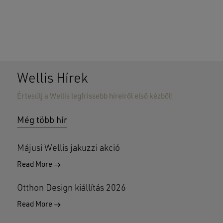
Nincsenek termékek a kosárban.
GO TO SHOP
Wellis Hírek
Értesülj a Wellis legfrissebb híreiről első kézből!
Még több hír
Májusi Wellis jakuzzi akció
Read More
Otthon Design kiállítás 2026
Read More