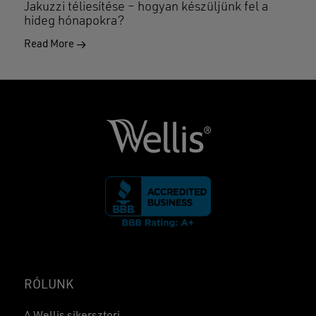
Jakuzzi téliesítése – hogyan készüljünk fel a
hideg hónapokra?
Read More
RÓLUNK