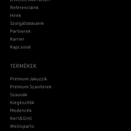
A Wellis sikersztori
Referenciáink
Hírek
Szolgáltatásaink
Partnerek
Karrier
Kapcsolat
TERMÉKEK
Prémium Jakuzzik
Prémium Szaniterek
Szaunák
Kiegészítők
Medencék
Kert&Grill
Wellisparts