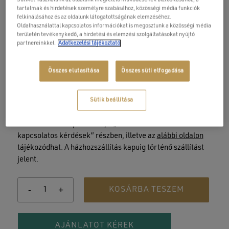
tartalmak és hirdetések személyre szabásához, közösségi média funkciók
felkínálásához és az oldalunk látogatottságának elemzéséhez.
Oldalhasználattal kapcsolatos információkat is megosztunk a közösségi média
területén tevékenykedő, a hirdetési és elemzési szolgáltatásokat nyújtó
Jakuzzi kiegészítő házhoz
partnereinkkel.
Adatkezelési tájékoztató
szállítás
Összes elutasítása
Összes süti elfogadása
9 000
Ft
Sütik beállítása
A házhozszállítás részleteiről a „Gyakran ismételt
kérdések” menüpont alatt, a „Szállítással és fizetéssel
kapcsolatos kérdések” részben, illetve az
alábbi oldalon
tájékozódhat. A házhozszállítás kapuig történő szállítást
jelent.
KOSÁRBA TESZEM
AJÁNLATOT KÉREK