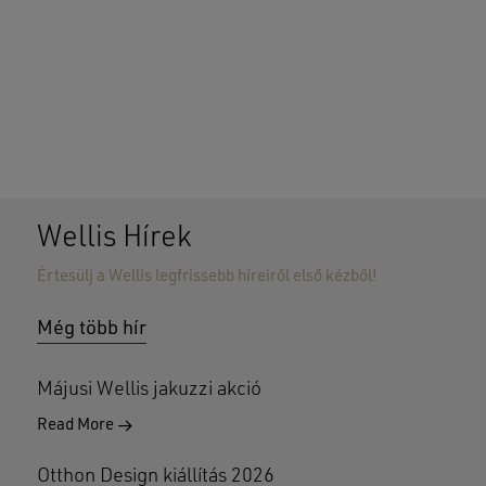
Nincsenek termékek a kosárban.
GO TO SHOP
Wellis Hírek
Értesülj a Wellis legfrissebb híreiről első kézből!
Még több hír
Májusi Wellis jakuzzi akció
Read More
Otthon Design kiállítás 2026