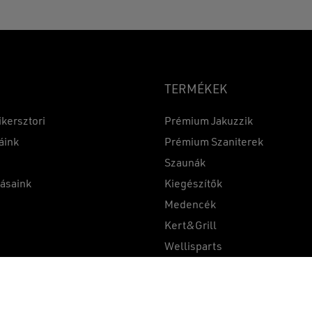
TERMÉKEK
ikersztori
Prémium Jakuzzik
áink
Prémium Szaniterek
Szaunák
Részösszeg:
tásaink
Kiegészítők
k
Medencék
Kert&Grill
t
Wellisparts
Összehasonlítás
1