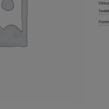
Cikks
Továb
Fizeté
Ninc