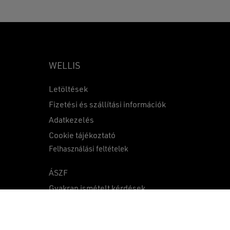
WELLIS
Letöltések
Fizetési és szállítási információk
Adatkezelés
0
Ft
Cookie tájékoztató
Felhasználási feltételek
KOSÁR
PÉNZTÁR
ÁSZF
Gyakran ismételt kérdések
Közzétételek