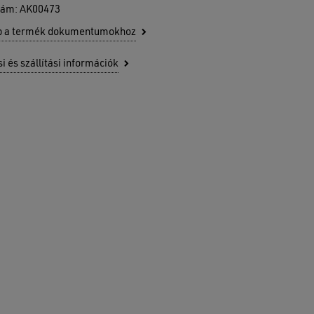
zám:
AK00473
b a termék dokumentumokhoz
si és szállítási információk
senek termékek a kosárban.
GO TO SHOP