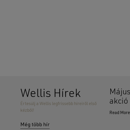
Wellis Hírek
Május
akció
Értesülj a Wellis legfrissebb híreiről első
kézből!
Read Mor
Még több hír