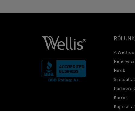
RÓLUNK
A Wellis s
Referenci
Hírek
Szolgálta
Partnere
Karrier
Kapcsola