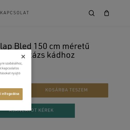
search
KAPCSOLAT
Close
Cart
lap Bled 150 cm méretű
dromasszázs kádhoz
lyre szabásához,
900
Ft
l kapcsolatos
atásokat nyújtó
KOSÁRBA TESZEM
ti elfogadása
AJÁNLATOT KÉREK