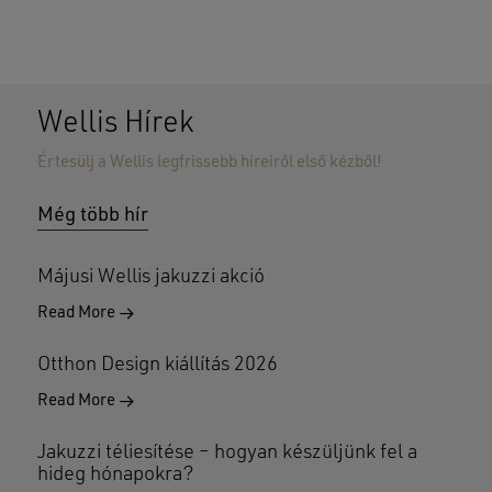
Nincsenek termékek a kosárban.
GO TO SHOP
Wellis Hírek
Értesülj a Wellis legfrissebb híreiről első kézből!
Még több hír
Májusi Wellis jakuzzi akció
Read More
Otthon Design kiállítás 2026
Read More
Jakuzzi téliesítése – hogyan készüljünk fel a
hideg hónapokra?