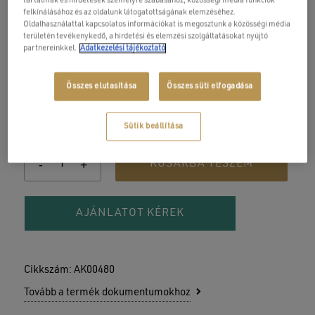
tartalmak és hirdetések személyre szabásához, közösségi média funkciók
felkínálásához és az oldalunk látogatottságának elemzéséhez.
Oldalhasználattal kapcsolatos információkat is megosztunk a közösségi média
területén tevékenykedő, a hirdetési és elemzési szolgáltatásokat nyújtó
partnereinkkel.
Adatkezelési tájékoztató
Előlap Aral 170 cm méretű
akrilkádhoz
Összes elutasítása
Összes süti elfogadása
52 900
Ft
Sütik beállítása
KOSÁRBA TESZEM
AJÁNLATOT KÉREK
Cikkszám:
AK00480
Tovább a termék dokumentumokhoz