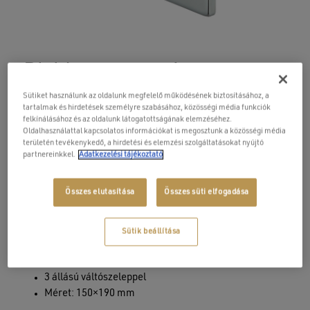
Divido termosztátos
csaptelep
Sütiket használunk az oldalunk megfelelő működésének biztosításához, a
tartalmak és hirdetések személyre szabásához, közösségi média funkciók
Original
Current
119 900
Ft
95 900
Ft
felkínálásához és az oldalunk látogatottságának elemzéséhez.
Oldalhasználattal kapcsolatos információkat is megosztunk a közösségi média
price
price
területén tevékenykedő, a hirdetési és elemzési szolgáltatásokat nyújtó
was:
is:
partnereinkkel.
Adatkezelési tájékoztató
Divido kollekciónkat a zuhanyzás szerelmeseinek ajánljuk.
119
95
Vásárlói igényeknek megfelelően alakítottuk ki a
900 Ft.
900 Ft.
Összes elutasítása
Összes süti elfogadása
termékeinket, hogy minden, fürdőszobába töltött pillanat
élvezettel teljen.
Sütik beállítása
Falba építhető termosztátos zuhany csaptelep,
melynek mérete 15x19cm
3 állású váltószeleppel
Méret: 150×190 mm