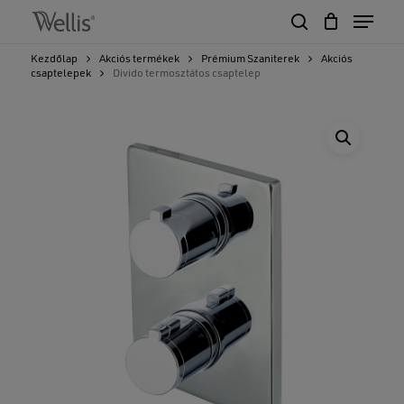
Skip
Menu
to
search
Close
Cart
main
Cart
Close
Kezdőlap
Akciós termékek
Prémium Szaniterek
Akciós
content
csaptelepek
Divido termosztátos csaptelep
Menu