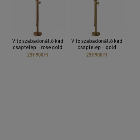
Nincsenek termékek a kosárban.
GO TO SHOP
Vito szabadonálló kád
Vito szabadonálló kád
csaptelep – rose gold
csaptelep – gold
239 900
Ft
239 900
Ft