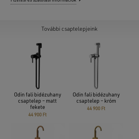
Fizetési és szállítási információk
További csaptelepjeink
Odin fali bidézuhany
Odin fali bidézuhany
csaptelep – matt
csaptelep – króm
fekete
44 900
Ft
44 900
Ft