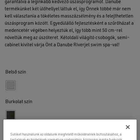
garantálva a leginkább kedvező úszásprogramot. Danube
termékünket két ülőhellyel láttuk el, így Önnek többé már nem
kell választania a tökéletes masszázsélmény és a felejthetetlen
úszásprogram között. Egyedülálló fejlesztésként a szűrőházat a
medencetér végében helyeztük el, így több mint 50 cm-rel
növeltük meg az úszóteret. Kétoldali világító csobogók, semi-
cabinet kivitel várja Önt a Danube Riverjet swim spa-val!
Belső szín
Burkolat szín
Sütiket használunk az oldalunk megfelelő működésének biztosításához, a
tartalmak és hirdetések személyre szabásához, közösségi média funkciók