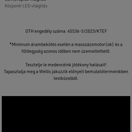
Központi LED világítás
OTH engedély száma: 45536-5/2023/KTEF
*Minimum árambekötés esetén a masszázsmotor(ok) és a
fűtőegység azonos időben nem üzemeltethető.
Tesztelje le medencéink jótékony hatásait!
Tapasztalja meg a Wellis jakuzzik előnyeit bemutatótermeinkben
testközelből.