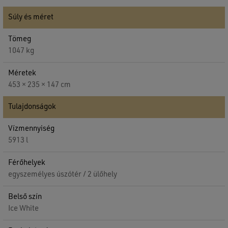
Súly és méret
Tömeg
1047 kg
Méretek
453 × 235 × 147 cm
Tulajdonságok
Vízmennyiség
5913 l
Nincsenek termékek a kosárban.
Férőhelyek
GO TO SHOP
egyszemélyes úszótér / 2 ülőhely
Belső szín
Ice White