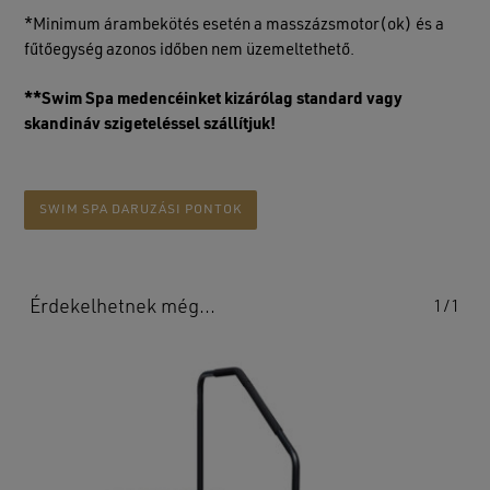
*Minimum árambekötés esetén a masszázsmotor(ok) és a
fűtőegység azonos időben nem üzemeltethető.
**Swim Spa medencéinket kizárólag standard vagy
skandináv szigeteléssel szállítjuk!
SWIM SPA DARUZÁSI PONTOK
Érdekelhetnek még…
1/1