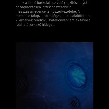
lapok a külső burkolathoz való rögzítés helyett
hézagmentesen lettek beszerelve a
masszázsmedence tartószerkezetébe. A
medence talapzatában légzsebeket alakítottunk
ki amelyek rendkívűl hatékonyan tartják távol a
föld felől érkező hideget.