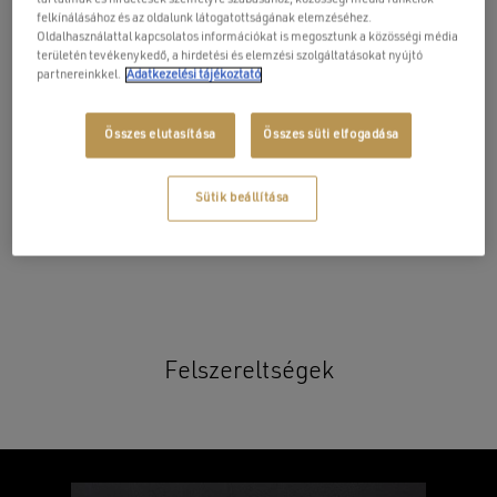
felkínálásához és az oldalunk látogatottságának elemzéséhez.
AJÁNLATOT KÉREK
Oldalhasználattal kapcsolatos információkat is megosztunk a közösségi média
területén tevékenykedő, a hirdetési és elemzési szolgáltatásokat nyújtó
partnereinkkel.
Adatkezelési tájékoztató
Összes elutasítása
Összes süti elfogadása
Cikkszám:
WU00043
Tovább a termék dokumentumokhoz
Sütik beállítása
Fizetési és szállítási információk
Felszereltségek