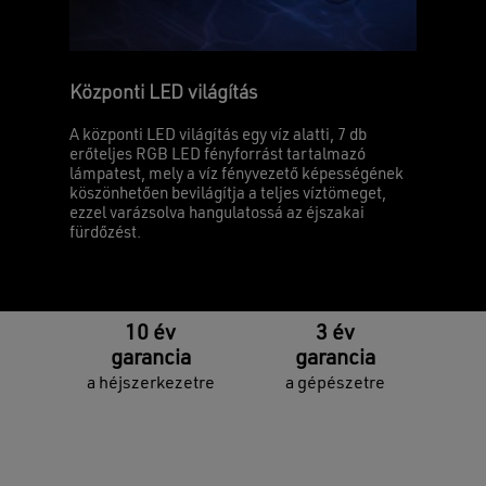
Központi LED világítás
A központi LED világítás egy víz alatti, 7 db
erőteljes RGB LED fényforrást tartalmazó
lámpatest, mely a víz fényvezető képességének
köszönhetően bevilágítja a teljes víztömeget,
ezzel varázsolva hangulatossá az éjszakai
fürdőzést.
10 év
3 év
garancia
garancia
a héjszerkezetre
a gépészetre