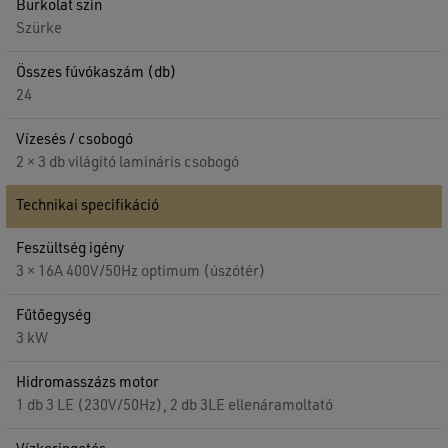
Burkolat szín
Szürke
Összes fúvókaszám (db)
24
Vízesés / csobogó
2 × 3 db világító lamináris csobogó
Technikai specifikáció
Feszültség igény
3 × 16A 400V/50Hz optimum (úszótér)
Fűtőegység
3 kW
Hidromasszázs motor
1 db 3 LE (230V/50Hz), 2 db 3LE ellenáramoltató