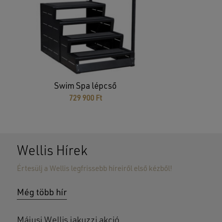
Swim Spa lépcső
729 900
Ft
Wellis Hírek
Értesülj a Wellis legfrissebb híreiről első kézből!
Még több hír
Májusi Wellis jakuzzi akció