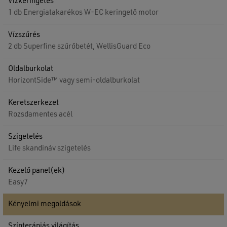
Vízkeringetés
1 db Energiatakarékos W-EC keringető motor
Vízszűrés
2 db Superfine szűrőbetét, WellisGuard Eco
Oldalburkolat
HorizontSide™ vagy semi-oldalburkolat
Keretszerkezet
Rozsdamentes acél
Szigetelés
Life skandináv szigetelés
Kezelő panel(ek)
Easy7
Kényelmi megoldások
Színterápiás világítás