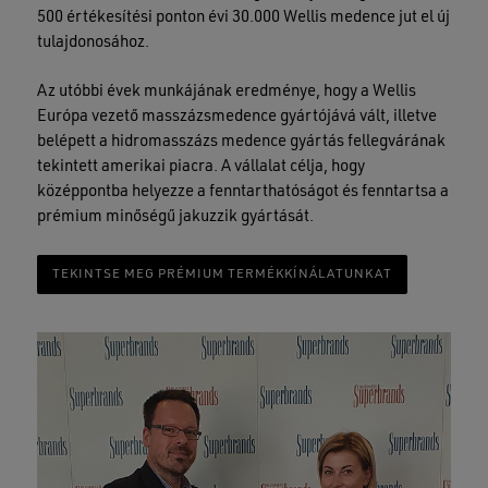
500 értékesítési ponton évi 30.000 Wellis medence jut el új
tulajdonosához.
Az utóbbi évek munkájának eredménye, hogy a Wellis
Európa vezető masszázsmedence gyártójává vált, illetve
belépett a hidromasszázs medence gyártás fellegvárának
tekintett amerikai piacra. A vállalat célja, hogy
középpontba helyezze a fenntarthatóságot és fenntartsa a
prémium minőségű jakuzzik gyártását.
TEKINTSE MEG PRÉMIUM TERMÉKKÍNÁLATUNKAT