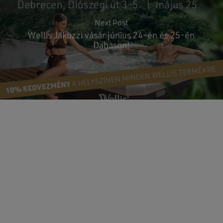
Next Post
Wellis Jakuzzi vásár június 24-én és 25-én
Dabason!