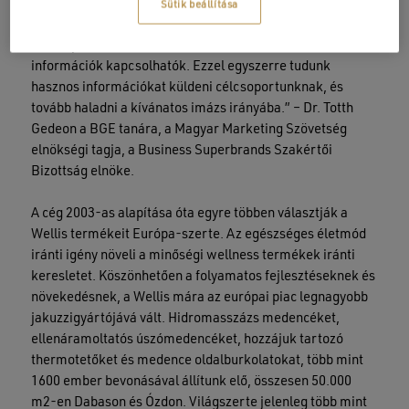
teremt az üzleti partnerek felé is, és a pozitív tartalmú
Sütik beállítása
üzenethez további, mindkét fél – úgy a márkatulajdonos,
mint a potenciális márkahasználó – számára releváns
információk kapcsolhatók. Ezzel egyszerre tudunk
hasznos információkat küldeni célcsoportunknak, és
tovább haladni a kívánatos imázs irányába.” – Dr. Totth
Gedeon a BGE tanára, a Magyar Marketing Szövetség
elnökségi tagja, a Business Superbrands Szakértői
Bizottság elnöke.
A cég 2003-as alapítása óta egyre többen választják a
Wellis termékeit Európa-szerte. Az egészséges életmód
iránti igény növeli a minőségi wellness termékek iránti
keresletet. Köszönhetően a folyamatos fejlesztéseknek és
növekedésnek, a Wellis mára az európai piac legnagyobb
jakuzzigyártójává vált. Hidromasszázs medencéket,
ellenáramoltatós úszómedencéket, hozzájuk tartozó
thermotetőket és medence oldalburkolatokat, több mint
1600 ember bevonásával állítunk elő, összesen 50.000
m2-en Dabason és Ózdon. Világszerte jelenleg több mint