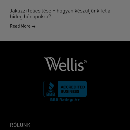
Jakuzzi téliesítése – hogyan készüljünk fel a
hideg hónapokra?
Read More
RÓLUNK