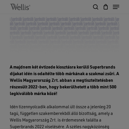
Skip
Menu
to
search
Close
Cart
main
Cart
Close
content
Menu
A majdnem két évtizede kiosztásra kerülő Superbrands
díjakat idén is odaítélte több márkának a szakmai zsűri. A
Wellis Magyarország Zrt. abban a megtiszteltetésben
részesült 2022-ben, hogy bekerülhetett a több mint 500
legkiválóbb márka közé!
Idén tizennyolcadik alkalommal ült össze a jelenleg 20
tagú, független szakemberekből álló bizottság, amely a
Wellis Magyarország Zrt. is érdemesnek találta a
Superbrands 2022 viselésére. A széles nagyközönség