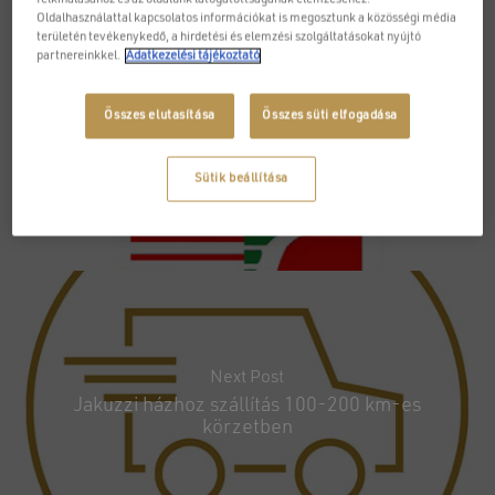
Oldalhasználattal kapcsolatos információkat is megosztunk a közösségi média
területén tevékenykedő, a hirdetési és elemzési szolgáltatásokat nyújtó
partnereinkkel.
Adatkezelési tájékoztató
Previous Post
Összes elutasítása
Összes süti elfogadása
Közületi felhasználásra való swim spa
felkészítés
Sütik beállítása
Next Post
Jakuzzi házhoz szállítás 100-200 km-es
körzetben