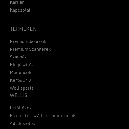
Karrier
Kapcsolat
TERMÉKEK
Prémium Jakuzzik
Prémium Szaniterek
Szaunák
Kiegészítők
Medencék
Kert&Grill
Wellisparts
WELLIS
Részösszeg:
0
Ft
Letöltések
KOSÁR
PÉNZTÁR
Fizetési és szállítási információk
Adatkezelés