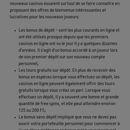
nouveaux casinos essaient surtout de se faire connaître en
proposant des offres de bienvenue intéressantes et
lucratives pour les nouveaux joueurs:
Les bonus de dépôt – sont les plus courants en ligne et
ont été utilisés presque depuis que les premiers
casinos en ligne ont vu le jour il y a quelques dizaines
d’années. Il s’agit d’un bonus accordé à un joueur lors
de son premier dépôt sur son nouveau compte
personnel;
Les tours gratuits sur dépôt. En plus de recevoir des
bonus en espèces lorsque vous effectuez un dépôt, les
casinos en ligne peuvent également offrir des tours
gratuits lorsque vous créez un pari. Lorsque vous
effectuez un dépôt, il y a souvent une bonne et grande
quantité de free spins, et elle peut atteindre environ
125 ou 200 FS;
Le bonus sans dépôt implique que vous ne devez pas
ouvrir votre portefeuille personnel pour commencer à