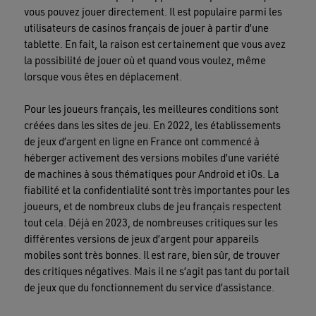
vous pouvez jouer directement. Il est populaire parmi les
utilisateurs de casinos français de jouer à partir d’une
tablette. En fait, la raison est certainement que vous avez
la possibilité de jouer où et quand vous voulez, même
lorsque vous êtes en déplacement.
Pour les joueurs français, les meilleures conditions sont
créées dans les sites de jeu. En 2022, les établissements
de jeux d’argent en ligne en France ont commencé à
héberger activement des versions mobiles d’une variété
de machines à sous thématiques pour Android et iOs. La
fiabilité et la confidentialité sont très importantes pour les
joueurs, et de nombreux clubs de jeu français respectent
tout cela. Déjà en 2023, de nombreuses critiques sur les
différentes versions de jeux d’argent pour appareils
mobiles sont très bonnes. Il est rare, bien sûr, de trouver
des critiques négatives. Mais il ne s’agit pas tant du portail
de jeux que du fonctionnement du service d’assistance.