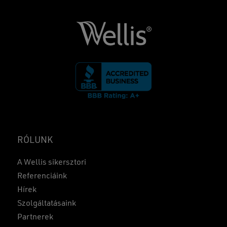
RÓLUNK
A Wellis sikersztori
Referenciáink
Hírek
Szolgáltatásaink
Partnerek