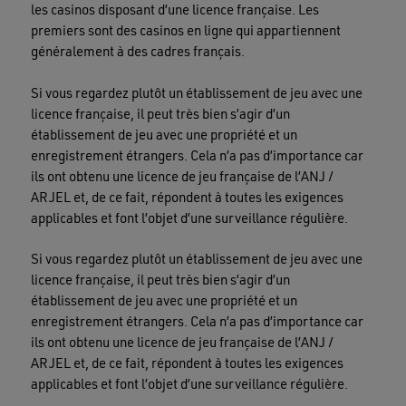
les casinos disposant d’une licence française. Les
premiers sont des casinos en ligne qui appartiennent
généralement à des cadres français.
Si vous regardez plutôt un établissement de jeu avec une
licence française, il peut très bien s’agir d’un
établissement de jeu avec une propriété et un
enregistrement étrangers. Cela n’a pas d’importance car
ils ont obtenu une licence de jeu française de l’ANJ /
ARJEL et, de ce fait, répondent à toutes les exigences
applicables et font l’objet d’une surveillance régulière.
Si vous regardez plutôt un établissement de jeu avec une
licence française, il peut très bien s’agir d’un
établissement de jeu avec une propriété et un
enregistrement étrangers. Cela n’a pas d’importance car
ils ont obtenu une licence de jeu française de l’ANJ /
ARJEL et, de ce fait, répondent à toutes les exigences
applicables et font l’objet d’une surveillance régulière.