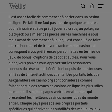
Skip
Menu
to
search
Close
Cart
main
Cart
Close
Il est assez facile de commencer à parier dans un casino
content
Menu
en ligne. En fait, il ne faut pas plus de quelques minutes
pour s’inscrire et être prêt à jouer au craps, au poker, au
blackjack ou à miser des pièces sur les machines à sous.
Mais avant de commencer à jouer, il est conseillé de faire
des recherches et de trouver exactement le casino qui
correspond à vos préférences personnelles en termes de
jeux, de bonus, d’options de dépôt et autres. Pour vous
aider, vous pouvez vous appuyer sur les ressources
connues du réseau, qui bénéficient depuis de nombreuses
années de l’intérêt actif des clients. Des portails tels que
Askgamblers ou Casino org sont considérés comme
faisant partie des revues de casinos en ligne les plus utiles
au monde. Il s’agit de pages web internationales qui
présentent les meilleurs casinos numériques du monde
entier. Chaque pays possède ses propres portails
spécifiques qui décrivent les subtilités des meilleurs jeux