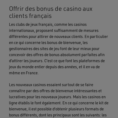
Offrir des bonus de casino aux
clients français
Les clubs de jeux français, comme les casinos
internationaux, proposent suffisamment de mesures
différentes pour attirer de nouveaux clients. En particulier
en ce qui concerne les bonus de bienvenue, les
gestionnaires des sites de jeu font de leur mieux pour
concevoir des offres de bonus absolument parfaites afin
d’attirer les joueurs. C’est ce que font les plateformes de
jeux du monde entier depuis des années, et il en va de
même en France.
Les nouveaux casinos essaient surtout de se faire
connaître par des offres de bienvenue intéressantes et
lucratives pour les nouveaux joueurs. Mais les casinos en
ligne établis le font également. En ce qui concerne le kit de
bienvenue, il est possible d’obtenir plusieurs formats de
bonus différents, dont les principaux sont les suivants: les