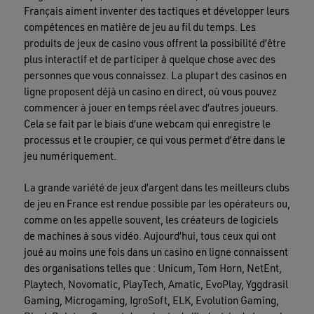
Français aiment inventer des tactiques et développer leurs
compétences en matière de jeu au fil du temps. Les
produits de jeux de casino vous offrent la possibilité d’être
plus interactif et de participer à quelque chose avec des
personnes que vous connaissez. La plupart des casinos en
ligne proposent déjà un casino en direct, où vous pouvez
commencer à jouer en temps réel avec d’autres joueurs.
Cela se fait par le biais d’une webcam qui enregistre le
processus et le croupier, ce qui vous permet d’être dans le
jeu numériquement.
La grande variété de jeux d’argent dans les meilleurs clubs
de jeu en France est rendue possible par les opérateurs ou,
comme on les appelle souvent, les créateurs de logiciels
de machines à sous vidéo. Aujourd’hui, tous ceux qui ont
joué au moins une fois dans un casino en ligne connaissent
des organisations telles que : Unicum, Tom Horn, NetEnt,
Playtech, Novomatic, PlayTech, Amatic, EvoPlay, Yggdrasil
Gaming, Microgaming, IgroSoft, ELK, Evolution Gaming,