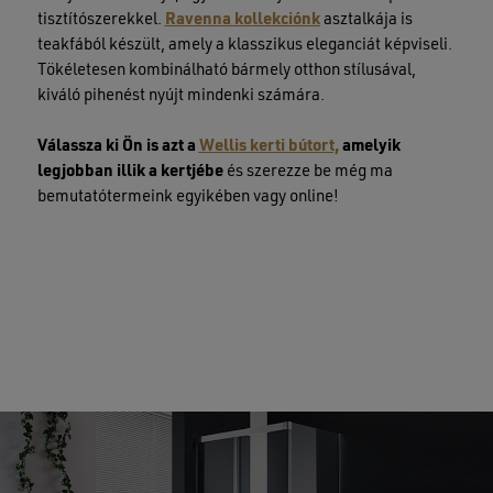
tisztítószerekkel.
Ravenna kollekciónk
asztalkája is
teakfából készült, amely a klasszikus eleganciát képviseli.
Tökéletesen kombinálható bármely otthon stílusával,
kiváló pihenést nyújt mindenki számára.
Válassza ki Ön is azt a
Wellis kerti bútort,
amelyik
legjobban illik a kertjébe
és szerezze be még ma
bemutatótermeink egyikében vagy online!
Nincsenek termékek a kosárban.
GO TO SHOP