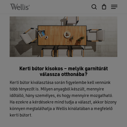
Skip
Menu
to
search
Close
Cart
main
Cart
Close
content
Menu
Kerti bútor kisokos – melyik garnitúrát
válassza otthonába?
Kerti bútor kiválasztása során figyelembe kell vennünk
több tényezőt is. Milyen anyagból készült, mennyire
időtálló, hány személyes, és hogy mennyire mozgatható.
Ha ezekre a kérdésekre mind tudja a választ, akkor bizony
könnyen megtalálhatja a Wellis kínálatában a megfelelő
kerti bútort.