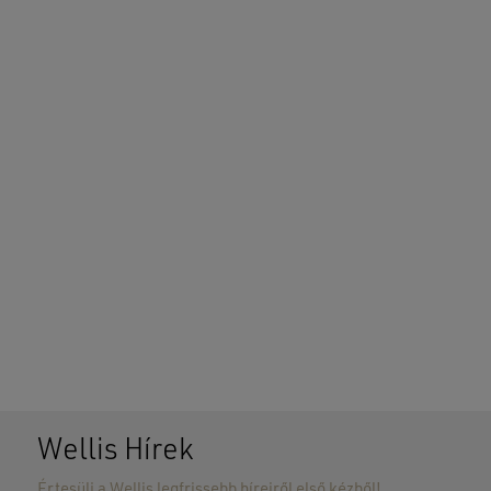
Wellis Hírek
Értesülj a Wellis legfrissebb híreiről első kézből!