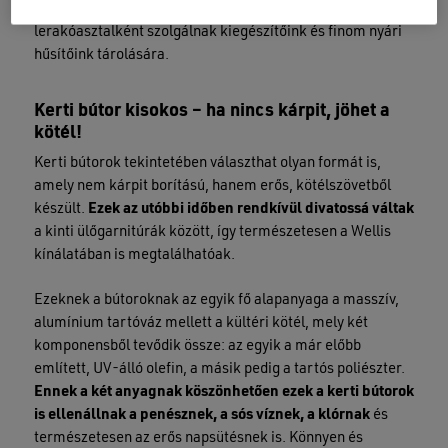
kialakított természetes faborítású elemek praktikus
lerakóasztalként szolgálnak kiegészítőink és finom nyári
hűsítőink tárolására.
Kerti bútor kisokos – ha nincs kárpit, jöhet a
kötél!
Kerti bútorok tekintetében választhat olyan formát is,
amely nem kárpit borítású, hanem erős, kötélszövetből
készült.
Ezek az utóbbi időben rendkívül divatossá váltak
a kinti ülőgarnitúrák között, így természetesen a Wellis
kínálatában is megtalálhatóak.
Ezeknek a bútoroknak az egyik fő alapanyaga a masszív,
alumínium tartóváz mellett a kültéri kötél, mely két
komponensből tevődik össze: az egyik a már előbb
említett, UV-álló olefin, a másik pedig a tartós poliészter.
Ennek a két anyagnak köszönhetően ezek a kerti bútorok
is ellenállnak a penésznek, a sós víznek, a klórnak
és
természetesen az erős napsütésnek is. Könnyen és