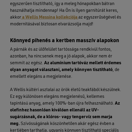
egyszerűen tisztítható, így a meleg hónapokban bátran
használhatja mindennap! Ha Ön is ilyen garnitúrát keres,
akkor
a Wellis Messina kollekciója
az egyszerűségével és
modernitásával biztosan elvarázsolja majd!
Könnyed pihenés a kertben masszív alapokon
A párnák és az ülőfelület tartóssága rendkívül fontos,
azonban, ha nincsenek meg a jó alapok, akkor nem ér
semmit az egész.
Az alumínium tartóváz mellett érdemes
olyan anyagot választani, amely könnyen tisztítható
, de
emellett elegáns a megjelenése.
A Wellis kültéri asztalai az örök életű teakfából készülnek.
Ez egy különösen elegáns megjelenésű, kellemes
tapintású anyag, amely 100%-ban újra felhasználható.
Az
olefinhez hasonlóan kiválóan ellenáll az UV-
sugárzásnak, de a klóros- vagy tengervíz sem marja
meg.
Szívósságának köszönhetően akár egész évben a
kertjében tarthatja, ugyanis könnyen tisztítható speciális