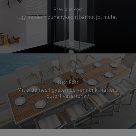
Previous Post
Egy modern zuhanykabin bárhol jól mutat!
Next Post
Mit érdemes figyelembe vennünk, ha kerti
bútort vásárlunk?