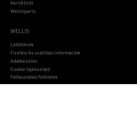
Kert&Grill
Wellisparts
WELLIS
Letöltések
Részösszeg:
0
Ft
Fizetési és szállítási információk
Adatkezelés
KOSÁR
PÉNZTÁR
Cookie tájékoztató
Felhasználási feltételek
Összehasonlítás
1
ÁSZF
Gyakran ismételt kérdések
Közzétételek