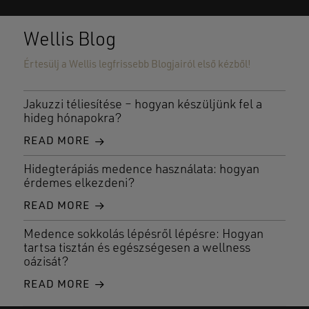
Wellis Blog
Értesülj a Wellis legfrissebb Blogjairól első kézből!
Jakuzzi téliesítése – hogyan készüljünk fel a
hideg hónapokra?
READ MORE
Hidegterápiás medence használata: hogyan
érdemes elkezdeni?
READ MORE
Medence sokkolás lépésről lépésre: Hogyan
tartsa tisztán és egészségesen a wellness
oázisát?
READ MORE