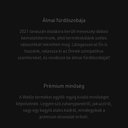
Álmai fürdőszobája
2021 tavaszán átadásra került meseszép dabasi
bemutatótermünk, ahol termékskálánk széles
választékát tekintheti meg. Látogasson el Ön is
hozzánk, válassza ki az Önnek szimpatikus
szanitereket, és rendezze be álmai fürdőszobáját!
Nincsenek termékek a kosárban.
Prémium minőség
A Wellis termékei egytől-egyig kiváló minőséget
GO TO SHOP
képviselnek. Legyen szó zuhanypanelről, jakuzziról,
vagy egy kagyló alakú kádról, mindegyikük a
prémium élvonalát erősíti.