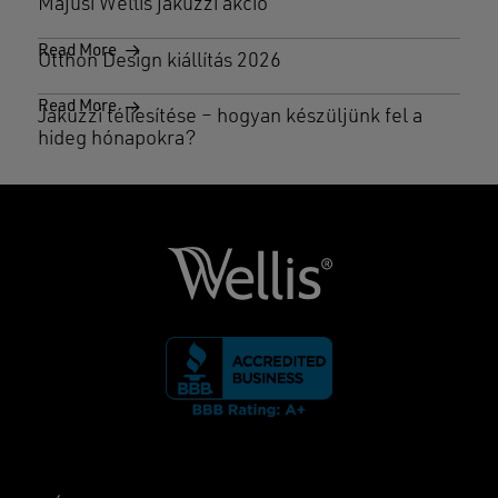
Májusi Wellis jakuzzi akció
Read More
Otthon Design kiállítás 2026
Read More
Jakuzzi téliesítése – hogyan készüljünk fel a
hideg hónapokra?