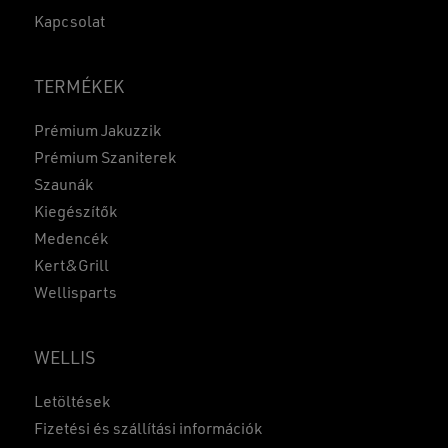
Kapcsolat
TERMÉKEK
Prémium Jakuzzik
Prémium Szaniterek
Szaunák
Kiegészítők
Medencék
Kert&Grill
Wellisparts
WELLIS
Részösszeg:
0
Ft
Letöltések
KOSÁR
PÉNZTÁR
Fizetési és szállítási információk