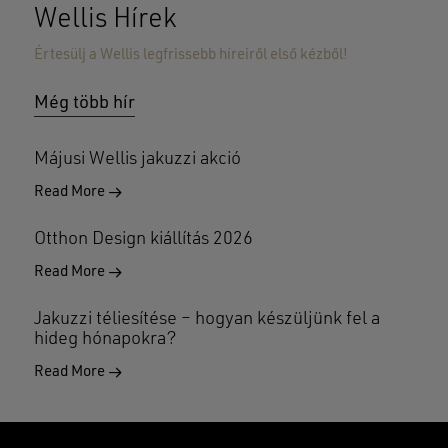
GO TO SHOP
Wellis Hírek
Értesülj a Wellis legfrissebb híreiről első kézből!
Még több hír
Májusi Wellis jakuzzi akció
Read More
Otthon Design kiállítás 2026
Read More
Jakuzzi téliesítése – hogyan készüljünk fel a
hideg hónapokra?
Read More