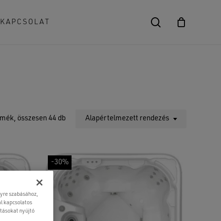
search
KAPCSOLAT
Close
Cart
rmék, összesen 44 db
Alapértelmezett rendezés
-30%
lyre szabásához,
l kapcsolatos
atásokat nyújtó