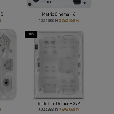
UD
Matrix Cinema – 6
Current
Original
Current
t
4 334 800
Ft
3 262 350
Ft
price
price
price
is:
was:
is:
-30%
3
4
3
289
334
262
930 Ft.
800 Ft.
350 Ft.
Teide Life Deluxe – 399
Current
Original
Current
t
3 849 800
Ft
2 694 860
Ft