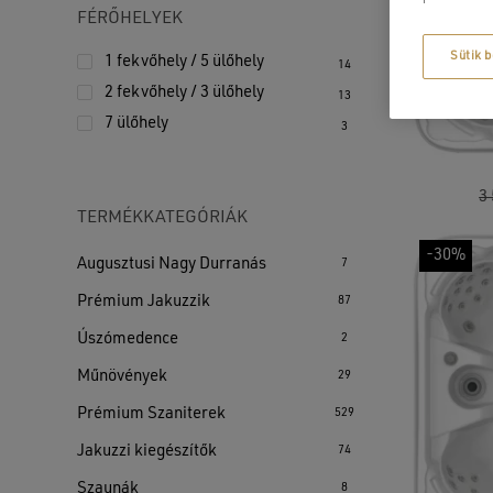
FÉRŐHELYEK
Sütik b
1 fekvőhely / 5 ülőhely
14
2 fekvőhely / 3 ülőhely
13
7 ülőhely
3
3
TERMÉKKATEGÓRIÁK
-30%
Augusztusi Nagy Durranás
7
Prémium Jakuzzik
87
Úszómedence
2
Műnövények
29
Prémium Szaniterek
529
Jakuzzi kiegészítők
74
Szaunák
8