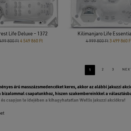
est Life Deluxe – 1372
Kilimanjaro Life Essentia
Original
Current
Original
 499 800
Ft
4 549 860
Ft
4 999 800
Ft
3 499 860
F
price
price
price
was:
is:
was:
6
4
4
499
549
999
800 Ft.
860 Ft.
800 Ft.
1
2
3
NEX
ényes árú masszázsmedencéket keres, akkor az alábbi jakuzzi akci
n bizalommal csapatunkhoz, hiszen szakembereinkkel a választásba
 és csapjon le idejében a kihagyhatatlan Wellis jakuzzi akciókra!
éri és kültéri jakuzzi akci
bet
ába vagy családi házába, esetleg a kertjébe szeretne massz