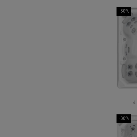
-30%
4
-30%