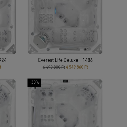
 924
Everest Life Deluxe – 1486
Current
Original
Current
t
6 499 800
Ft
4 549 860
Ft
price
price
price
is:
was:
is:
-30%
4
6
4
899
499
549
860 Ft.
800 Ft.
860 Ft.