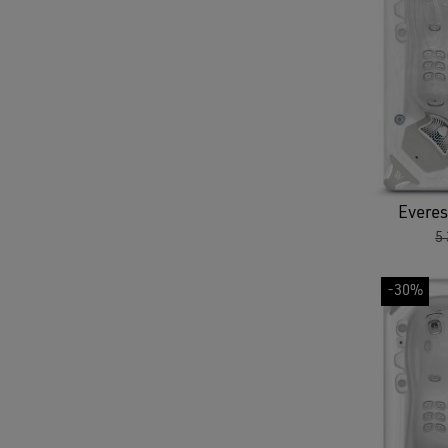
Everest
5
-30%