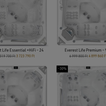
 Life Essential +HiFi – 24
Everest Life Premium –
Original
Current
Original
 319 700
Ft
3 723 790
Ft
6 999 800
Ft
4 899 860
F
price
price
price
was:
is:
was:
-30%
5
3
6
319
723
999
700 Ft.
790 Ft.
800 Ft.