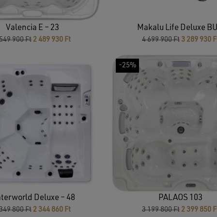
Valencia E – 23
Makalu Life Deluxe B
Original
Current
Original
 549 900
Ft
2 489 930
Ft
4 699 900
Ft
3 289 930
F
price
price
price
was:
is:
was:
-25%
3
2
4
549
489
699
900 Ft.
930 Ft.
900 Ft.
terworld Deluxe – 48
PALAOS 103
Original
Current
Original
 349 800
Ft
2 344 860
Ft
3 199 800
Ft
2 399 850
F