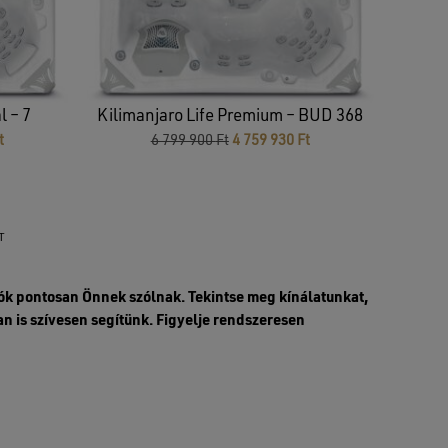
l – 7
Kilimanjaro Life Premium – BUD 368
Current
Original
Current
t
6 799 900
Ft
4 759 930
Ft
price
price
price
is:
was:
is:
3
6
4
499
799
759
860 Ft.
900 Ft.
930 Ft.
T
ók pontosan Önnek szólnak. Tekintse meg kínálatunkat,
n is szívesen segítünk. Figyelje rendszeresen
ók is várnak Önre!
ázsmedencét építeni
, fenti kínálatunkban