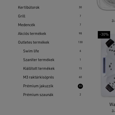
Kertibútorok
30
Grill
7
3
Medencék
7
Akciós termékek
98
-30%
Outletes termékek
130
Swim life
6
Szaniter termékek
1
Kiállított termékek
15
M3 raktárkisöprés
60
Prémium jakuzzik
44
Prémium szaunák
2
Wa
3