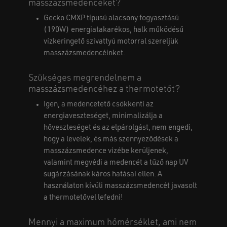
masszázsmedencéket?
Gecko CMXP típusú alacsony fogyasztású
(190W) energiatakarékos, halk működésű
vízkeringető szivattyú motorral szereljük
masszázsmedencéinket.
Szükséges megrendelnem a
masszázsmedencéhez a thermotetőt?
Igen, a medencetető csökkenti az
energiaveszteséget, minimalizálja a
hőveszteséget és az elpárolgást, nem engedi,
hogy a levelek, és más szennyeződések a
masszázsmedence vizébe kerüljenek,
valamint megvédi a medencét a tűző nap UV
sugárzásának káros hatásai ellen. A
használaton kívüli masszázsmedencét javasolt
a thermotetővel lefedni!
Mennyi a maximum hőmérséklet, ami nem