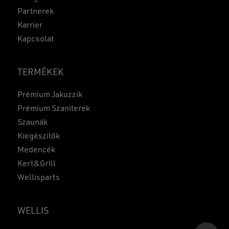
Partnerek
Karrier
Kapcsolat
TERMÉKEK
Prémium Jakuzzik
Prémium Szaniterek
Szaunák
Kiegészítők
Medencék
Kert&Grill
Wellisparts
Részösszeg:
0
Ft
WELLIS
KOSÁR
PÉNZTÁR