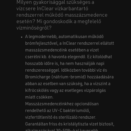
Milyen gyakorisággal szükséges a
vízcsere InClear vízkarbantartó
rendszerrel működő masszázsmedence
esetén? Mi gondoskodik a megfelelő
vízminőségről?
A legmodernebb, automatikusan működő
brómfejlesztővel, a InClear rendszerrel ellátott
masszázsmedencéink esetében a vizet
cserélni kb. 6 havonta elegendő. Ez kitolódhat
hosszabb időre is, ha nem használják napi
rendszerességgel. Időközben további víz és
Bromicharge (nátrium-bromid) hozzáadására
abban az esetben van szükség, ha a vízszint a
kifröcskölés vagy az esetleges vízpárolgás
miatt csökken.
Masszázsmedencéinkhez opcionálisan
rendelhető az UV-C baktériumölő,
vízfertőtlenítő és sterilizáló rendszer.
Garantáltan friss és kristálytiszta vizet biztosít,