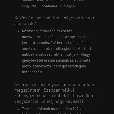
alkalmazásával 30-50%-kal kevesebb
vegyszer hozzáadása szükséges.
Közösségi használathoz milyen vízkezelést
ajánlanak?
Közösségi felhasználás esetén
masszázsmedencéinkhez az opcionálisan
kérhető homokszűrő berendezést ajánljuk,
amely az alapfelszereltségként biztosított
antibakteriális szűrőfiltert váltja ki. Nagy
igénybevétel esetén ajánljuk az automata
mérő-szabályozó- és vegyszeradagoló
berendezést.
Az erős habzást egyszerűen nem tudom
megszűntetni. Szappan nélkül
zuhanyozunk használat előtt, használom a
vegyszert is. Lehet, hogy keveset?
Termékleírásnak megfelelően 1–2 kupak