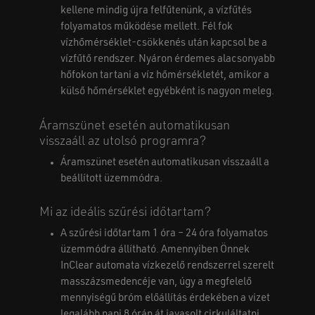
kellene mindig újra felfűtenünk, a vízfűtés
folyamatos működése mellett. Fél fok
vízhőmérséklet-csökkenés után kapcsol be a
vízfűtő rendszer. Nyáron érdemes alacsonyabb
hőfokon tartani a víz hőmérsékletét, amikor a
külső hőmérséklet egyébként is nagyon meleg.
Áramszünet esetén automatikusan
visszaáll az utolsó programra?
Áramszünet esetén automatikusan visszaáll a
beállított üzemmódra.
Mi az ideális szűrési időtartam?
A szűrési időtartam 1 óra – 24 óra folyamatos
üzemmódra állítható. Amennyiben Önnek
InClear automata vízkezelő rendszerrel szerelt
masszázsmedencéje van, úgy a megfelelő
mennyiségű bróm előállítás érdekében a vizet
legalább napi 8 órán át javasolt cirkuláltatni.