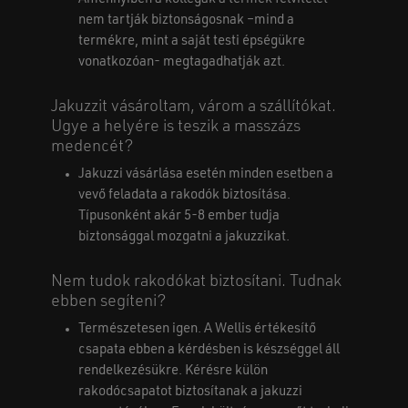
nem tartják biztonságosnak –mind a
termékre, mint a saját testi épségükre
vonatkozóan- megtagadhatják azt.
Jakuzzit vásároltam, várom a szállítókat.
Ugye a helyére is teszik a masszázs
medencét?
Jakuzzi vásárlása esetén minden esetben a
vevő feladata a rakodók biztosítása.
Típusonként akár 5-8 ember tudja
biztonsággal mozgatni a jakuzzikat.
Nem tudok rakodókat biztosítani. Tudnak
ebben segíteni?
Természetesen igen. A Wellis értékesítő
csapata ebben a kérdésben is készséggel áll
rendelkezésükre. Kérésre külön
rakodócsapatot biztosítanak a jakuzzi