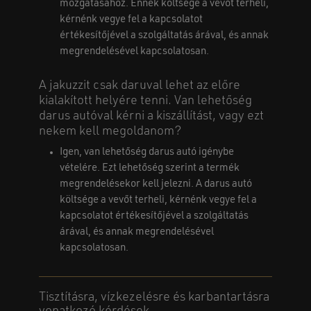
mozgatásához. Ennek költsége a vevőt terheli,
kérnénk vegye fel a kapcsolatot
értékesítőjével a szolgáltatás árával, és annak
megrendelésével kapcsolatosan.
A jakuzzit csak daruval lehet az előre
kialakított helyére tenni. Van lehetőség
darus autóval kérni a kiszállítást, vagy ezt
nekem kell megoldanom?
Igen, van lehetőség darus autó igénybe
vételére. Ezt lehetőség szerint a termék
megrendelésekor kell jelezni. A darus autó
költsége a vevőt terheli, kérnénk vegye fel a
kapcsolatot értékesítőjével a szolgáltatás
árával, és annak megrendelésével
kapcsolatosan.
Tisztításra, vízkezelésre és karbantartásra