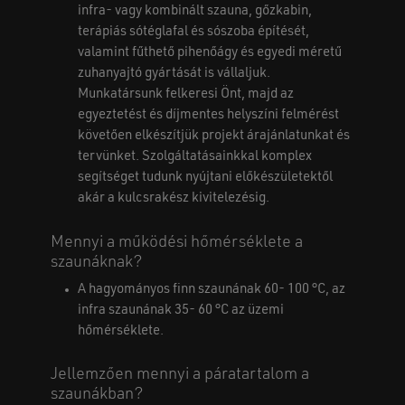
infra- vagy kombinált szauna, gőzkabin,
terápiás sótéglafal és sószoba építését,
valamint fűthető pihenőágy és egyedi méretű
zuhanyajtó gyártását is vállaljuk.
Munkatársunk felkeresi Önt, majd az
egyeztetést és díjmentes helyszíni felmérést
követően elkészítjük projekt árajánlatunkat és
tervünket. Szolgáltatásainkkal komplex
segítséget tudunk nyújtani előkészületektől
akár a kulcsrakész kivitelezésig.
Mennyi a működési hőmérséklete a
szaunáknak?
A hagyományos finn szaunának 60- 100 °C, az
infra szaunának 35- 60 °C az üzemi
hőmérséklete.
Jellemzően mennyi a páratartalom a
szaunákban?