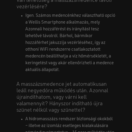
Van lehetőség a masszázsmedence távoli
vezérlésére?
Igen. Számos medencénkhez választható opció
a Wellis Smartphone alkalmazás, mely
Azonnali hozzáférést és irányítást tesz
lehetővé távolról. Bárhol, bármikor
hozzáférhet jakuzzija vezérléséhez, így az
otthoni WiFi rendszerre csatlakoztatott
medencén beállíthatja a víz hőmérsékletét, a
keringetést vagy akár ellenőrizheti a medence
aktuális állapotát.
A masszázsmedence jet automatikusan
leáll negyedóra működés után. Azonnal
újraindíthatom, vagy várni kell
valamennyit? Hányszor indítható újra
szünet nélkül vagy szünettel?
A hidromasszázs rendszer biztonsági okokból
– illetve az izomláz esetleges kialakulására