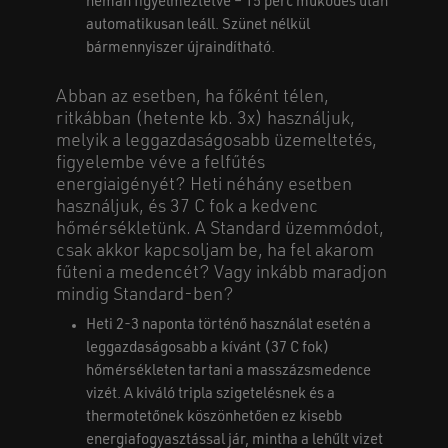
némán figyelmeztetve – 15 perc működés után
automatikusan leáll. Szünet nélkül
bármennyiszer újraindítható.
Abban az esetben, ha főként télen,
ritkábban (hetente kb. 3x) használjuk,
melyik a leggazdaságosabb üzemeltetés,
figyelembe véve a felfűtés
energiaigényét? Heti néhány esetben
használjuk, és 37 C fok a kedvenc
hőmérsékletünk. A Standard üzemmódot,
csak akkor kapcsoljam be, ha fel akarom
fűteni a medencét? Vagy inkább maradjon
mindig Standard-ben?
Heti 2-3 naponta történő használat esetén a
leggazdaságosabb a kívánt (37 C fok)
hőmérsékleten tartani a masszázsmedence
vizét. A kiváló tripla szigetelésnek és a
thermotetőnek köszönhetően ez kisebb
energiafogyasztással jár, mintha a lehűlt vizet