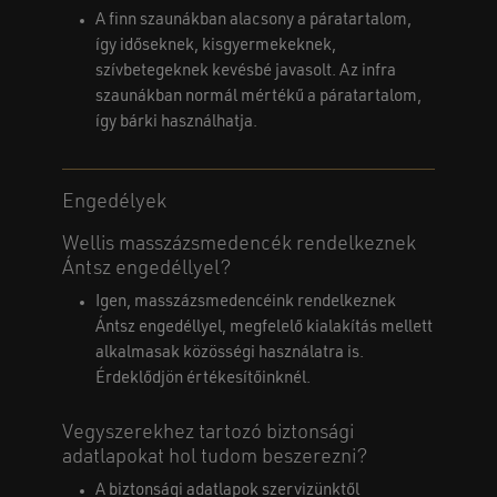
A finn szaunákban alacsony a páratartalom,
így időseknek, kisgyermekeknek,
szívbetegeknek kevésbé javasolt. Az infra
szaunákban normál mértékű a páratartalom,
így bárki használhatja.
Engedélyek
Wellis masszázsmedencék rendelkeznek
Ántsz engedéllyel?
Igen, masszázsmedencéink rendelkeznek
Ántsz engedéllyel, megfelelő kialakítás mellett
alkalmasak közösségi használatra is.
Érdeklődjön értékesítőinknél.
Vegyszerekhez tartozó biztonsági
adatlapokat hol tudom beszerezni?
A biztonsági adatlapok szervizünktől