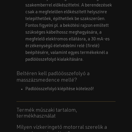
szakemberrel előkészíttetni. A berendezések
csak a megfelelően előkészített helyszínre
telepíthetőek, építhetőek be szakszerűen.
Fontos figyelni pl. a bekötési rajzon említett
szükséges kábelhossz meghagyására, a
megfelelő elektromos ellátásra, a 30 mA-es
érzékenységű életvédelmi relé (fírelé)
beépítésére, valamint egyes termékeknél a
Nincsenek termékek a kosárban.
padlóösszefolyó kialakítására.
GO TO SHOP
Beltéren kell padlóösszefolyó a
masszázsmedence mellé?
Padlóösszefolyó kiépítése kötelező!
Termék műszaki tartalom,
termékhasználat
Milyen vízkeringető motorral szerelik a