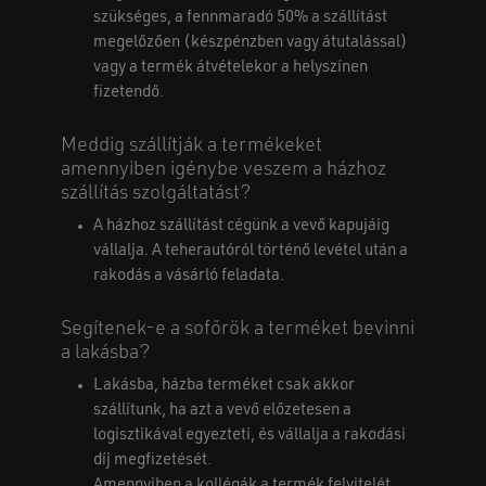
szükséges, a fennmaradó 50% a szállítást
megelőzően (készpénzben vagy átutalással)
vagy a termék átvételekor a helyszínen
fizetendő.
Meddig szállítják a termékeket
amennyiben igénybe veszem a házhoz
szállítás szolgáltatást?
A házhoz szállítást cégünk a vevő kapujáig
vállalja. A teherautóról történő levétel után a
rakodás a vásárló feladata.
Segítenek-e a sofőrök a terméket bevinni
a lakásba?
Lakásba, házba terméket csak akkor
szállítunk, ha azt a vevő előzetesen a
logisztikával egyezteti, és vállalja a rakodási
díj megfizetését.
Amennyiben a kollégák a termék felvitelét