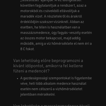
„téliesítését”ajánljuk. A víz leengedését
követően fagytalanítjuk a rendszert, azaz a
motorokból és csövekből eltávolítjuk a
maradék vizet. A részletekről és árakról
érdeklődjön szakszervizünknél. Abban az
esetben, ha télen is használatban van a
masszázsmedence, úgy fagyás-veszély esetén
az összes motor bekapcsol, majd addig
működik, amíg a víz hőmérséklete el nem éri a
8 C fokot.
Van lehetőség előre beprogramozni a
kívánt időpontot, amikorra fel kellene
fűteni a medencét?
A gazdaságossági szempontokat is figyelembe
véve, heti több alkalom medence használat
esetén nem célszerű a vízhőmérsékletet
jelentősen mérsékelni.