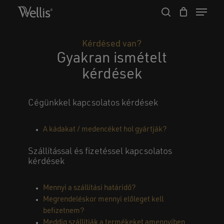
Skip
Menu
to
search
Close
Cart
main
Cart
Close
content
Menu
Kérdésed van?
Gyakran ismételt
kérdések
Cégünkkel kapcsolatos kérdések
A kádakat / medencéket hol gyártják?
Szállítással és fizetéssel kapcsolatos
kérdések
Mennyi a szállítási határidő?
Megrendeléskor mennyi előleget kell
befizetnem?
Meddig szállítják a termékeket amennyiben