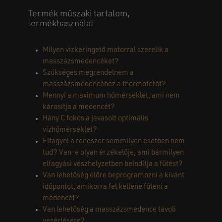
Termék műszaki tartalom,
termékhasználat
Milyen vízkeringető motorral szerelik a
masszázsmedencéket?
Szükséges megrendelnem a
masszázsmedencéhez a thermotetőt?
Mennyi a maximum hőmérséklet, ami nem
károsítja a medencét?
Hány C fokos a javasolt optimális
vízhőmérséklet?
Elfagyni a rendszer semmilyen esetben nem
tud? Van-e olyan érzékelője, ami bármilyen
elfagyási vészhelyzetben beindítja a fűtést?
Van lehetőség előre beprogramozni a kívánt
időpontot, amikorra fel kellene fűteni a
medencét?
Van lehetőség a masszázsmedence távoli
vezérlésére?