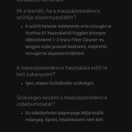
vonatkozó kérdések
Mi a teendő, ha a masszázsmedence
szűrője elszennyeződött?
A szűrőt hetente-kéthetente erős vízsugárral
tisztítsa ki! Használattól függően bizonyos
időközönként 1-2 órára Filter Cleaner-es
langyos vízbe javasolt beáztatni, majd erős
vízsugárral alaposan kiöblíteni.
A masszázsmedence használata előtt le
kell zuhanyozni?
Igen, alapos tisztálkodás szükséges.
Szükséges kezelni a masszázsmedence
oldalburkolatát?
Az oldalburkolat alapanyaga időjárásálló
műanyag. Ápolni, felületkezelni nem kell.