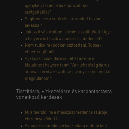
igénybe veszem a házhoz szállítás
szolgáltatást?
Segítenek-e a sofőrök a terméket bevinni a
lakásba?
Jakuzzit vásároltam, várom a szállítókat. Ugye
a helyére is teszik a masszázs medencét?
Nem tudok rakodókat biztosítani. Tudnak
ebben segíteni?
A jakuzzit csak daruval lehet az előre
kialakított helyére tenni. Van lehetőség darus
autóval kérni a kiszállítást, vagy ezt nekem kell
megoldanom?
Tisztításra, vízkezelésre és karbantartásra
vonatkozó kérdések
Mi a teendő, ha a masszázsmedence szűrője
elszennyeződött?
A masszázsmedence használata előtt le kell