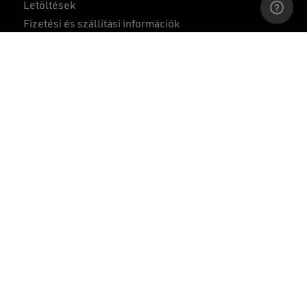
Letöltések
Fizetési és szállítási információk
Adatkezelés
Összehasonlítás
1
Cookie tájékoztató
Felhasználási feltételek
ÁSZF
Gyakran ismételt kérdések
Közzétételek
A weboldalon szereplő képek csak illusztrációs célokat
szolgálnak.
A gyártó a változtatás jogát előzetes tájékoztatás nélkül
fenntartja.
© 2022 Wellis Magyarország Zrt.