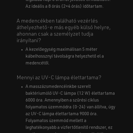
Az ideális a 8 órás (2×4 órás) időtartam.
A medencékben található vezérlés
áthelyezhető-e más egyéb külső helyre,
ahonnan csak a személyzet tudja
irányítani?
A kezelőegység maximálisan 5 méter
kábelhossznyi távolságra helyezhető el a
medencétől.
Mennyi az UV-C lámpa élettartama?
A masszázsmedencéinkbe szerelt
baktériumölő UV-C lámpa (12 W) élettartama
6000 óra. Amennyiben a szűrési ciklus
folyamatos üzemmódra (0-24) van állítva, úgy
az UV-C lámpa élettartama 9000 óra.
Folyamatos üzemmód mellett a
leghatékonyabb a vízfertőtlenítő rendszer, ez