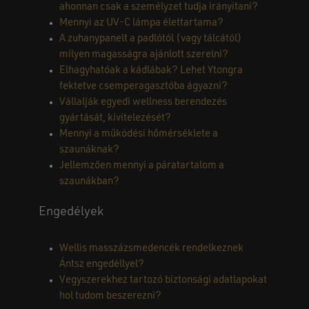
ahonnan csak a személyzet tudja irányítani?
Mennyi az UV-C lámpa élettartama?
A zuhanypanelt a padlótól (vagy tálcától)
milyen magasságra ajánlott szerelni?
Elhagyhatóak a kádlábak? Lehet Ytongra
fektetve csemperagasztóba ágyazni?
Vállalják egyedi wellness berendezés
gyártását, kivitelezését?
Mennyi a működési hőmérséklete a
szaunáknak?
Jellemzően mennyi a páratartalom a
szaunákban?
Engedélyek
Wellis masszázsmedencék rendelkeznek
Ántsz engedéllyel?
Vegyszerekhez tartozó biztonsági adatlapokat
hol tudom beszerezni?