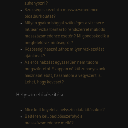
zuhanyozni?
Szükséges kezelni a masszázsmedence
oldalburkolatát?
Milyen gyakorisággal szükséges a vízcsere
InClear vízkarbantartó rendszerrel működő
masszázsmedence esetén? Mi gondoskodik a
megfelelő vízminőségről?
Közösségi használathoz milyen vízkezelést
ajánlanak?
Az erős habzást egyszerűen nem tudom
megszűntetni. Szappan nélkül zuhanyozunk
használat előtt, használom a vegyszert is.
Lehet, hogy keveset?
Helyszín előkészítése
Mire kell figyelni a helyszín kialakításakor?
Beltéren kell padlóösszefolyó a
masszázsmedence mellé?