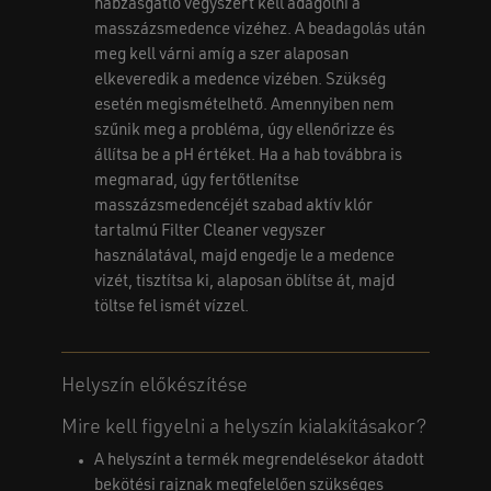
habzásgátló vegyszert kell adagolni a
masszázsmedence vizéhez. A beadagolás után
meg kell várni amíg a szer alaposan
elkeveredik a medence vizében. Szükség
esetén megismételhető. Amennyiben nem
szűnik meg a probléma, úgy ellenőrizze és
állítsa be a pH értéket. Ha a hab továbbra is
megmarad, úgy fertőtlenítse
masszázsmedencéjét szabad aktív klór
tartalmú Filter Cleaner vegyszer
használatával, majd engedje le a medence
vizét, tisztítsa ki, alaposan öblítse át, majd
töltse fel ismét vízzel.
Helyszín előkészítése
Mire kell figyelni a helyszín kialakításakor?
A helyszínt a termék megrendelésekor átadott
bekötési rajznak megfelelően szükséges