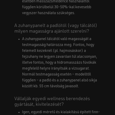
esetben masszázsmedence használattól
függően körülbelül 30-50%-kal kevesebb
vegyszer használata szükséges.
A zuhanypanelt a padlótól (vagy tálcától)
milyen magasságra ajánlott szerelni?
A zuhanypanel tálcától való magasságát a
testmagasság határozza meg. Fontos, hogy
felemelt kezeknél (pl. hajmosáskor) a
fejzuhany ne legyen zavaróan túl alacsonyan,
illetve fontos, hogy a hidromasszázs fúvókák
megfelelő helyre irányítsák a vízsugarat.
Normál testmagasság esetén – modelltől
függően – a padló és a zuhanypanel alsó síkja
között kb. 55 cm távolság javasolt.
Vállalják egyedi wellness berendezés
gyártását, kivitelezését?
Igen, egyedi méretű és kialakítású épített finn-