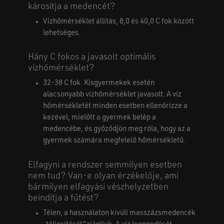
károsítja a medencét?
Vízhőmérséklet állítás, 8,0 és 40,0 C fok között
lehetséges.
Hány C fokos a javasolt optimális
vízhőmérséklet?
32-38 C fok. Kisgyermekek esetén
alacsonyabb vízhőmérséklet javasolt. A víz
hőmérsékletét minden esetben ellenőrizze a
kezével, mielőtt a gyermek belép a
medencébe, és győződjön meg róla, hogy az a
gyermek számára megfelelő hőmérsékletű.
Elfagyni a rendszer semmilyen esetben
nem tud? Van-e olyan érzékelője, ami
bármilyen elfagyási vészhelyzetben
beindítja a fűtést?
Télen, a használaton kívüli masszázsmedencék